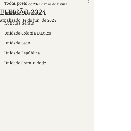
Todos posts
14 de jun. de 2022
0 min de leitura
ELEIÇÃO 2024
Unidade Ibirapuera
Atualizado:
14 de jun. de 2024
Notícias Gerais
Unidade Colonia D.Luiza
Unidade Sede
Unidade República
Unidade Comunidade