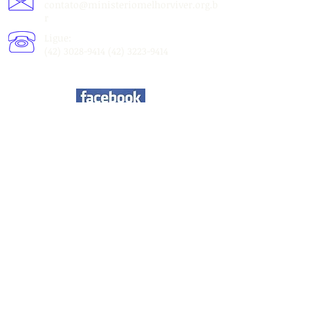
contato@ministeriomelhorviver.org.b
r
Ligue:
(42) 3028-9414 (42) 3223
-9414
Compartilhar
Login do Webmaster